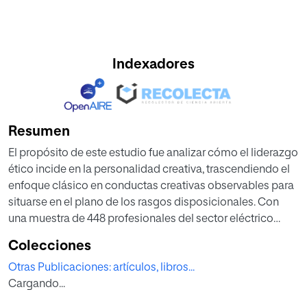
Indexadores
Resumen
El propósito de este estudio fue analizar cómo el liderazgo
ético incide en la personalidad creativa, trascendiendo el
enfoque clásico en conductas creativas observables para
situarse en el plano de los rasgos disposicionales. Con
una muestra de 448 profesionales del sector eléctrico
colombiano y mediante un modelo de mediación
Colecciones
secuencial, se examinó el papel de la motivación
Otras Publicaciones: artículos, libros...
intrínseca y la autoeficacia creativa como mecanismos
Cargando...
explicativos. Los resultados muestran que el liderazgo
ético fortalece de manera significativa la personalidad