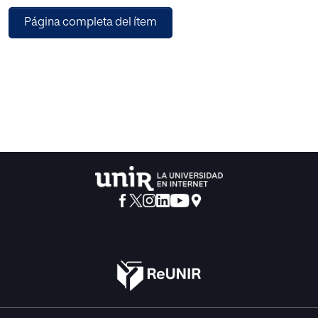
creativa y que este efecto se potencia cuando los
Página completa del ítem
empleados experimentan altos niveles de motivación
intrínseca y confianza en sus propias capacidades. Este
hallazgo amplía los marcos teóricos existentes al
introducir la noción de “huella disposicional” del liderazgo
ético en el capital creativo, aportando evidencia empírica
de que la ética directiva puede configurar
predisposiciones psicológicas estables. El estudio
contribuye, además, al campo organizacional al
demostrar que la creatividad puede gestionarse como una
ventaja competitiva sostenible, reforzada por prácticas de
liderazgo ético que consolidan un talento innovador,
resiliente y socialmente responsable.