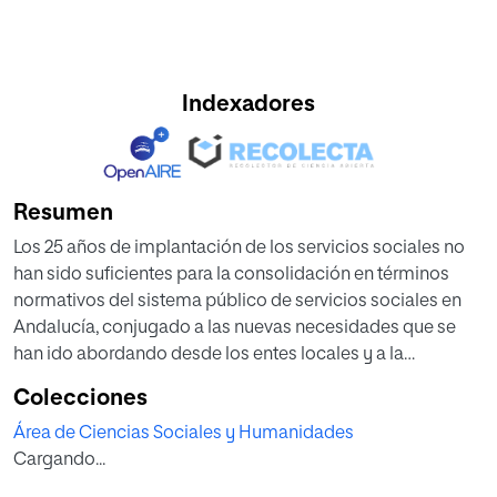
Indexadores
Resumen
Los 25 años de implantación de los servicios sociales no
han sido suficientes para la consolidación en términos
normativos del sistema público de servicios sociales en
Andalucía, conjugado a las nuevas necesidades que se
han ido abordando desde los entes locales y a la
modificación de la normativa reguladora de las
Colecciones
competencias municipales son paradigmas a los que
Área de Ciencias Sociales y Humanidades
deben hacer frente los Servicios Sociales Comunitarios. En
Cargando...
este trabajo se pretende plantear el debate sobre el
modelo de gestión mas adecuado para una prestación se