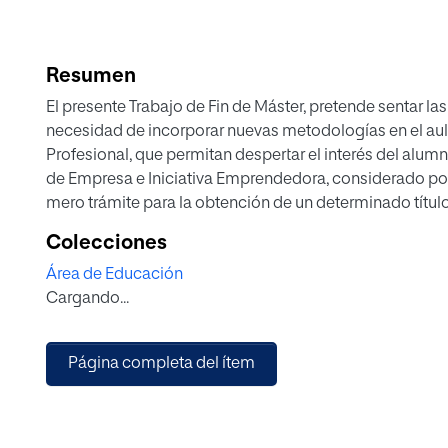
Resumen
El presente Trabajo de Fin de Máster, pretende sentar las
necesidad de incorporar nuevas metodologías en el au
Profesional, que permitan despertar el interés del alu
de Empresa e Iniciativa Emprendedora, considerado por
mero trámite para la obtención de un determinado títul
práctica.
Colecciones
En este orden de cosas, se lleva a cabo un análisis de la
Área de Educación
connotaciones de la Gamificación y la posterior elabo
Cargando...
intervención, como metodología plausible para mejorar
mediante la incorporación de elementos del juego en el
fin de fomentar la motivación del alumnado hacia el c
Página completa del ítem
cuestión, incentivar su participación durante el proces
de paso, incrementar el rendimiento académico de los d
de ejemplificación, del proceso a seguir para llevar a c
gamificadas.