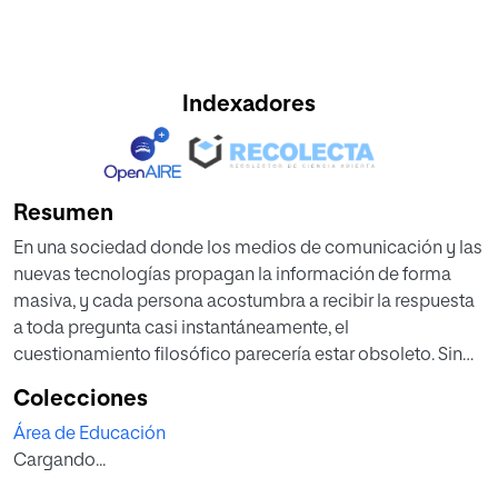
Indexadores
Resumen
En una sociedad donde los medios de comunicación y las
nuevas tecnologías propagan la información de forma
masiva, y cada persona acostumbra a recibir la respuesta
a toda pregunta casi instantáneamente, el
cuestionamiento filosófico parecería estar obsoleto. Sin
embargo, desde el ámbito de la educación existe la
Colecciones
posibilidad desarrollar nuevas dinámicas que reaviven en
Área de Educación
la persona la capacidad y el hábito de inquirir por ella
Cargando...
misma acerca de la multitud de aspectos que conforman
la realidad circundante. Y en esta tarea un