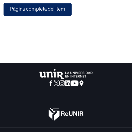
antesala de su dormitorio, que se ha llenado en un abrir y
Página completa del ítem
cerrar de ojos de camareras, mayordomos, cotillas,
cocineros, un cantante de ópera en busca de
apadrinamiento y un viejo primo, el barón Ochs, que está a
punto de salvar de la ruina su título mediante el
casamiento concertado con Sophie, la hija de un nuevo
rico que ansía, como sea, la posesión de un título
nobiliario.