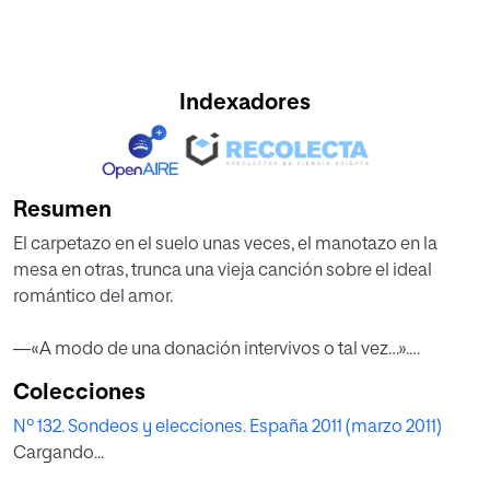
Indexadores
Resumen
El carpetazo en el suelo unas veces, el manotazo en la
mesa en otras, trunca una vieja canción sobre el ideal
romántico del amor.
—«A modo de una donación intervivos o tal vez…».
—«Mas fui vencido en un instante / por dos miradas
Colecciones
galantes / ¡Ay que poco resiste un corazón de hielo / a una
Nº 132. Sondeos y elecciones. España 2011 (marzo 2011)
flecha de fuego!».
Cargando...
—«¡Como prestación matrimonial!».
Maria Teresa, la Mariscala, decide echar a todos de la