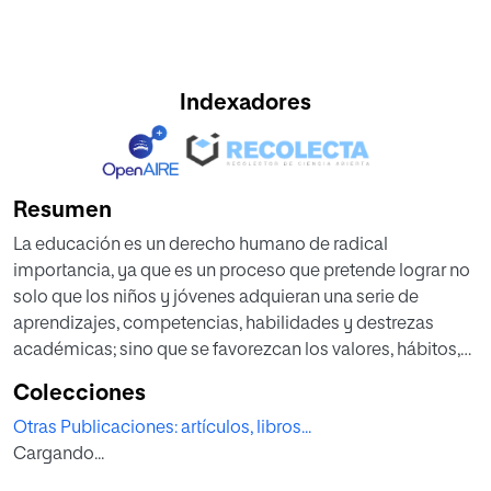
Indexadores
Resumen
La educación es un derecho humano de radical
importancia, ya que es un proceso que pretende lograr no
solo que los niños y jóvenes adquieran una serie de
aprendizajes, competencias, habilidades y destrezas
académicas; sino que se favorezcan los valores, hábitos,
rutinas y actitudes con el fin de lograr que el individuo
Colecciones
configure su propia personalidad y consiga el desarrollo
Otras Publicaciones: artículos, libros...
óptimo en todos los ámbitos de la vida con el fin
Cargando...
desenvolverse de forma eficaz en la vida en y para la
sociedad.