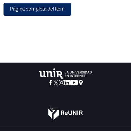
Colaboración con el Ministerio del Interior instruyen los
Página completa del ítem
atestados, controlan las órdenes de alejamiento y de
protección y otras medidas cautelares de seguridad para
las víctimas dictadas por los Juzgados de Violencia sobre
la mujer.
Se concluye con la propuesta de servicios
mancomunados de la Policía Local en los municipios
pequeños, que carecen de los medios humanos y
materiales necesarios para poder realizar un mejor
seguimiento de las víctimas.