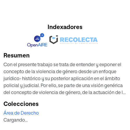
Indexadores
Resumen
Con el presente trabajo se trata de entender y exponer el
concepto de la violencia de género desde un enfoque
jurídico- histórico y su posterior aplicación en el ámbito
policial y judicial. Por ello, se parte de una visión genérica
del concepto de violencia de género, de la actuación de la
Policía Local y la posterior intervención de los Juzgados
Colecciones
de Violencia sobre la Mujer.
Área de Derecho
Por su cercanía a la víctima, se destaca la labor que
Cargando...
desempeña la Policía Local en la lucha contra la violencia
de género, en la que a través de los distintos Acuerdos de