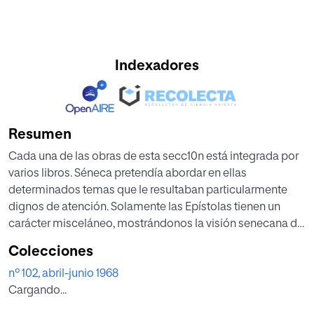
Indexadores
Resumen
Cada una de las obras de esta secc10n está integrada por
varios libros. Séneca pretendía abordar en ellas
determinados temas que le resultaban particularmente
dignos de atención. Solamente las Epístolas tienen un
carácter misceláneo, mostrándonos la visión senecana de
un miscelaneo de problemas.
Colecciones
Entre estas obras, la de menor extensión es el De
nº 102, abril-junio 1968
Clementia. Sin embargo, las dimensiones que
Cargando...
actualmente tiene el tratado no responden a las que
Séneca había pensado concederle. Basta comprobar la