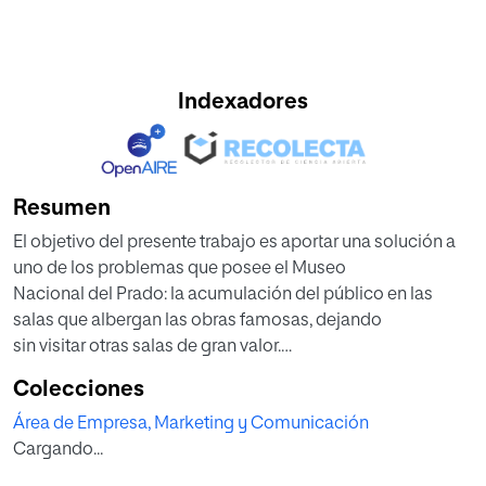
Indexadores
Resumen
El objetivo del presente trabajo es aportar una solución a
uno de los problemas que posee el Museo
Nacional del Prado: la acumulación del público en las
salas que albergan las obras famosas, dejando
sin visitar otras salas de gran valor.
Existe un importante volumen de personas que no
Colecciones
conocen o han olvidado los principales hitos de la
Área de Empresa, Marketing y Comunicación
historia de la humanidad, lo cual les impide entender los
Cargando...
hechos que influenciaron a los artistas y reconocer los
diferentes movimientos artísticos, sintiéndose