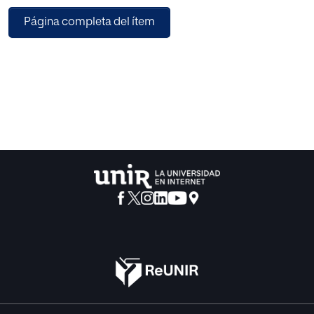
desmotivados para explorar las demás
Página completa del ítem
obras del Museo. La célebre frase del maestro Francisco
de Goya: "El tiempo también pinta", sirve de
inspiración al ratificar que la historia y el arte van de la
mano; se diseña entonces un producto educativo que
consiste en un plan visitas dotado de recorridos
cronológicos, material didáctico de fácil comprensión y
atractivos incentivos, que lleva al usuario por un mayor
número de salas.