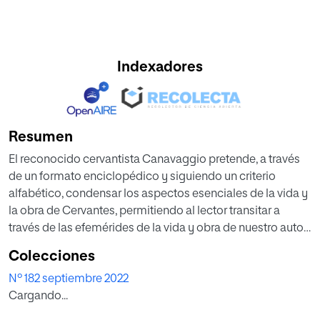
Indexadores
Resumen
El reconocido cervantista Canavaggio pretende, a través
de un formato enciclopédico y siguiendo un criterio
alfabético, condensar los aspectos esenciales de la vida y
la obra de Cervantes, permitiendo al lector transitar a
través de las efemérides de la vida y obra de nuestro autor
más universal, relatando desde su entorno familiar, sus
Colecciones
campañas militares, su formación intelectual, o la España
Nº 182 septiembre 2022
de su época. El ilustre hispanista francés Jean
Cargando...
Canavaggio, a través de su última obra, Diccionario
Cervantes, acerca la figura de Miguel de Cervantes al