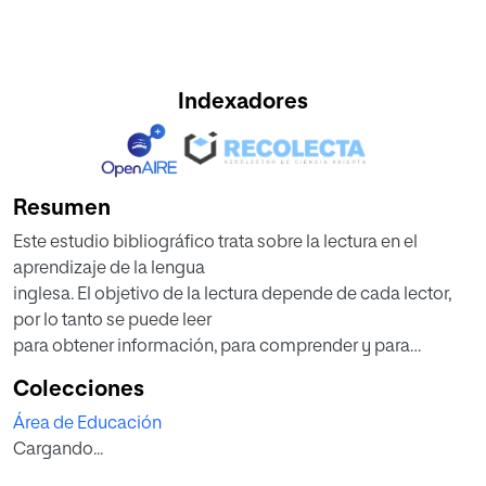
Indexadores
Resumen
Este estudio bibliográfico trata sobre la lectura en el
aprendizaje de la lengua
inglesa. El objetivo de la lectura depende de cada lector,
por lo tanto se puede leer
para obtener información, para comprender y para
disfrutar. Como cada lector es
Colecciones
único, se plantean distintas propuestas de lectura
Área de Educación
analizando previamente si
Cargando...
estamos hablando de un lector competente o no.
A la hora de abordar una lectura en la clase de inglés, se