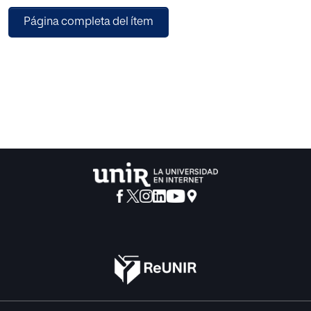
proponen ciertas
Página completa del ítem
pautas, pistas o estrategias para favorecer la comprensión
lectora. Por ejemplo, se
habla de los distintos tipos de lectura que existen y que
dependiendo de la finalidad
de cada texto se puede aplicar de un modo u otro. Es decir,
puede haber varias
formas de leer un mismo texto, y para ello se pueden
aplicar al menos tres lecturas: lectura previa, lectura y
post-lectura.
El texto nos va a ofrecer un sinfín de ideas para lograr así su
comprensión,
por ejemplo, el lector se debe fijar en las ideas principales
y secundarias, el
contexto, el vocabulario, las expresiones, los conectores y
así será mucho más
sencillo y se mejorará el desarrollo de la lectura.
Se plantean ejercicios prácticos y tablas explicativas para