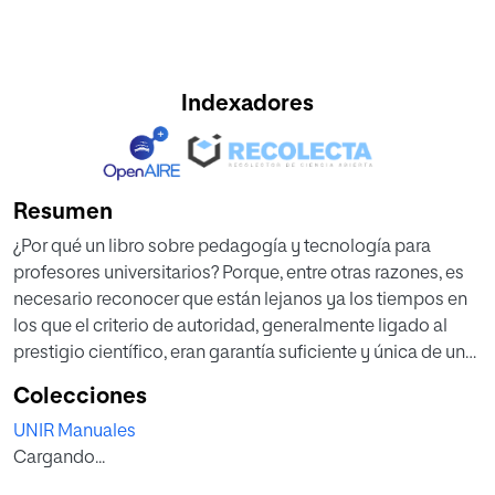
Indexadores
Resumen
¿Por qué un libro sobre pedagogía y tecnología para
profesores universitarios? Porque, entre otras razones, es
necesario reconocer que están lejanos ya los tiempos en
los que el criterio de autoridad, generalmente ligado al
prestigio científico, eran garantía suficiente y única de un
buen hacer docente. Hoy en día, con el crecimiento de las
Colecciones
necesidades y el número de alumnos en las universidades,
UNIR Manuales
nos encontramos con profesores que ni son grandes
Cargando...
investigadores –no han tenido tiempo para serlo–, ni son
grandes docentes –nadie les ha enseñado–. Ya no basta