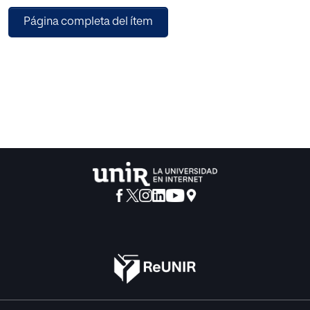
con saber bien un campo concreto. Es preciso saber
Página completa del ítem
abordar la tarea docente con competencia. Ya no estamos
en la era de la trasmisión de conocimientos, de la
exposición por vía oral, de las lecciones magistrales. Ya no
basta con eso. La naturaleza del aprendizaje y de la
enseñanza han cambiado. A ello se añade la digitalización
de las técnicas, de los conocimientos y estrategias. Ya no
basta saber, es preciso saber hacer con lo sabido. Por eso,
no basta con conocer, incluso bien, una materia o campo
concreto. Ahora es preciso enseñar a los alumnos a
reflexionar, a analizar críticamente, a buscar información
relevante para resolver un problema, etc. Ahora, ser
profesor, también de la universidad, es más difícil que
nunca. Ya no es posible arreglárselas con unos
conocimientos aseados de nuestra área; ahora, es preciso
saber cómo ayudar a nuestros alumnos a pensar
críticamente, con hondura y profundidad, y a que
desarrollen hábitos y destrezas de pensamiento, hábitos