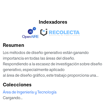
Indexadores
Resumen
Los métodos de diseño generativo están ganando
importancia en todas las áreas del diseño.
Respondiendo a la escasez de investigación sobre diseño
generativo, especialmente aplicado
al área de diseño gráfico, este trabajo proporciona una
síntesis de los principales aspectos
Colecciones
clave de este tema, incluyendo sus conceptos esenciales,
Área de Ingeniería y Tecnología
su historia, aplicaciones y el estado
Cargando...
de la cuestión. Basado en la información recopilada, se
detectan y tratan cuatro preguntas