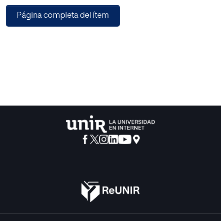
esenciales acerca del presente y futuro del diseño
Página completa del ítem
generativo que no han sido respondidas
adecuadamente hasta la fecha. El diseño generativo se
identifica como método revolucionario
de creación que inicia una nueva era en Diseño y
probablemente en la historia de la humanidad.
Por ello, se considera un fenómeno cuya perduración en el
tiempo es muy probable. Como
una de las principales razones por las que el diseño
gráfico lleva cierto retraso en la aplicación
de métodos generativos, se introduce el concepto del
“abismo lingüístico”. La gran diferencia
entre los conceptos psicológicos y estéticos que definen
problemas de diseño gráfico y el
lenguaje algorítmico del código computacional hace que
la definición y evaluación de procesos
generativos sean una tarea muy difícil en diseño gráfico.
Respecto al profundo cambio en el papel