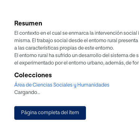
Resumen
El contexto en el cual se enmarca la intervención social i
misma. El trabajo social desde el entorno rural presenta
a las características propias de este entorno.
El entorno rural ha sufrido un desarrollo del sistema de
el experimentado por el entorno urbano, además, de for
han jugado un importante papel en materia de bienestar , 
Colecciones
mujer dentro la familia.
Área de Ciencias Sociales y Humanidades
Esta investigación trata de indagar sobre estos aspecto
Cargando...
intervención social en el entorno rural, así como en pro
está sufriendo en los últimos tiempos y en la importanc
de género y la acción comunitaria, mediante la utilizac
Página completa del ítem
diseño de una herramienta para la recogida de datos pri
técnica del trabajo social, la entrevista