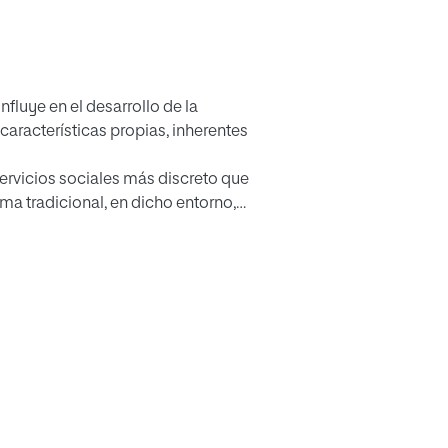
nfluye en el desarrollo de la
 características propias, inherentes
 servicios sociales más discreto que
ma tradicional, en dicho entorno,
el tejido asociativo social y la
s propios que presenta la
fundizar el los posibles cambios que
ia de la promoción de la perspectiva
ión de la metodología mixta, con el
marios, que será la principal