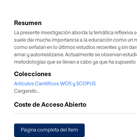
Resumen
La presente investigación aborda la temática reflexiva 
suele dar mucha importancia a la educación como un 
como señalan en lo últimos estudios recientes y sin dar
amar y autorrealizarse. Actualmente se observan estudi
metodologías que se llevan a cabo ya que ha supuesto 
alumnos. Sin embargo, la acción educativa se refiere a 
Colecciones
desarrollo y perfeccionamiento de ésta. Los agentes ed
Artículos Científicos WOS y SCOPUS
o de otro tipo de comunicación el bien del educando, su 
Cargando...
más propio que evidencia la dignidad del hombre es la l
Esto es posible por su conocimiento y amor, sensible e in
Coste de Acceso Abierto
sobre el amor que debe estar en consonancia con la inte
educación íntegra. La racionalidad capacita a la person
través de la comunicación con su medio, consiguiendo u
discernir de una manera crítica.
Página completa del ítem