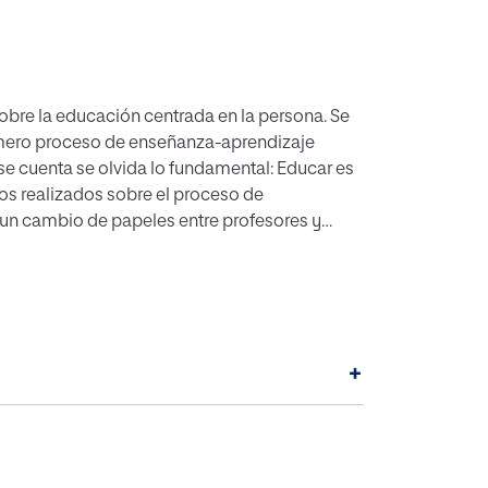
sobre la educación centrada en la persona. Se
mero proceso de enseñanza-aprendizaje
se cuenta se olvida lo fundamental: Educar es
os realizados sobre el proceso de
un cambio de papeles entre profesores y
la persona y supone una ayuda para el
ucadores quieren siempre a través del diálogo
plenitud de vida: la autorrealización. El rasgo
ibertad, la capacidad de elección y de querer.
telectivo. Este artículo realiza una reflexión
+
ligencia y la voluntad para llevar a cabo una
a para que realice procesos de abstracción a
na actitud flexible y eficaz que permita