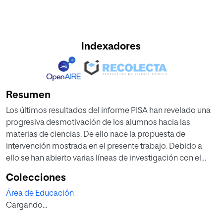
Indexadores
Resumen
Los últimos resultados del informe PISA han revelado una
progresiva desmotivación de los alumnos hacia las
materias de ciencias. De ello nace la propuesta de
intervención mostrada en el presente trabajo. Debido a
ello se han abierto varias líneas de investigación con el
objetivo de aumentar la motivación de los alumnos hacia
Colecciones
las disciplinas de ciencias, contextualizando los
Área de Educación
contenidos de las materias, de modo que puedan
Cargando...
observar en su entorno una aplicación directa de estos
contenidos, y puedan darse cuenta de que la ciencia es