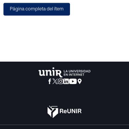
capaz de explicar todos los fenómenos por muy extraños
Página completa del ítem
que parezcan. De ahí nació el enfoque CTS (Ciencia,
tecnología y
sociedad), que pretende acercar en la medida de lo
posible el currículo a la realidad. Esta propuesta de
intervención se va a basar en el método STEAM (Science,
Technology, Engineering, Art and Mathematics), o más
concretamente en su versión europea KIKS (Kids Inspire
Kids for STEAM). Esta metodología requiere que sus
participantes se involucren por completo en su
aprendizaje y que sean lo más autónomos posibles. Para
ello deberán ser los propios grupos de alumnos
previamente configurados, los que escojan, diseñen,
lleven a cabo el proyecto y saquen sus propias
conclusiones, siempre supervisados por el profesor.
Debido a esto, los alumnos estarán involucrados en la
creación de su propio proyecto, lo cual aumentará su
motivación, pues será algo suyo y que han elegido ellos.