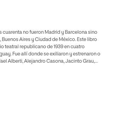
ños cuarenta no fueron Madrid y Barcelona sino
 Buenos Aires y Ciudad de México. Este libro
io teatral republicano de 1939 en cuatro
uay. Fue allí donde se exiliaron y estrenaron o
el Alberti, Alejandro Casona, Jacinto Grau,
compañía de Margarita Xirgu fue la
s relevantes de nuestro teatro, como constatan
 Alberti, La dama del alba de Alejandro
orca y El embustero en su enredo de José
de Buenos Aires entre los años 1944 y 1945. La
 los escenarios como por su labor pedagógica,
antiago de Chile hasta su establecimiento