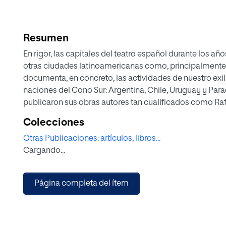
Resumen
En rigor, las capitales del teatro español durante los a
otras ciudades latinoamericanas como, principalmente,
documenta, en concreto, las actividades de nuestro exil
naciones del Cono Sur: Argentina, Chile, Uruguay y Parag
publicaron sus obras autores tan cualificados como Rafa
María Teresa León o José Ricardo Morales. Sin duda, la 
Colecciones
protagonista en el exilio de algunos de los estrenos má
Otras Publicaciones: artículos, libros...
los cuatro emblemáticos casos de El adefesio de Rafael
Cargando...
Casona, La casa de Bernarda Alba de Federico García L
Ricardo Morales, obras estrenadas en el Teatro Avenida 
presencia de Margarita Xirgu fue muy notable tanto en
Página completa del ítem
desde la creación de la Escuela de Arte Dramático en S
definitivo en Uruguay,