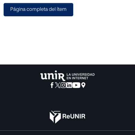
antiintelectual” en este libro que es como un gran
Página completa del ítem
reportaje, basado en investigaciones y entrevistas a
profesores y profesionales del mundo académico y
editorial. Advierte que ya no se trata de una mera cuestión
de corrección política, sino que los canceladores apuntan
a la vida privada de los cancelados, a quienes acusan de
contaminar sus obras. Grandes autores del canon
occidental, como Shakespeare, Faulkner, Hemingway o
Philip Roth están en el punto de mira de los canceladores.
Así a Mark Twain se le acusa de usar lenguaje racista; a
Harper Lee, de salvacionismo blanco en Matar a un
ruiseñor; y a Philip Roth de “misógino maquiavélico”,
basándose en la memoria de una de sus esposas, lo que
lleva a preguntarse a Rizzacasa qué tiene que ver el
comportamiento personal de un autor con sus libros. Lo
cierto es que cada vez más editoriales cuentan con un
sensitivity reader, vigilante de las incorrecciones raciales.
La cultura occidental, en general, está bajo sospecha,