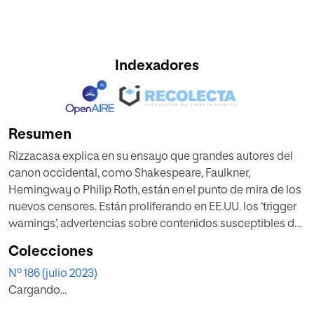
Indexadores
Resumen
Rizzacasa explica en su ensayo que grandes autores del
canon occidental, como Shakespeare, Faulkner,
Hemingway o Philip Roth, están en el punto de mira de los
nuevos censores. Están proliferando en EE.UU. los ‘trigger
warnings’, advertencias sobre contenidos susceptibles de
molestar en obras literarias, lo cual es una síntoma de la
Colecciones
llamada cultura de la cancelación que ha provocado
Nº 186 (julio 2023)
expulsiones de profesores, censuras a escritores y
Cargando...
prohibición de libros en bibliotecas públicas. La periodista
italiana Costanza Rizzacasa lo califica de “movimiento