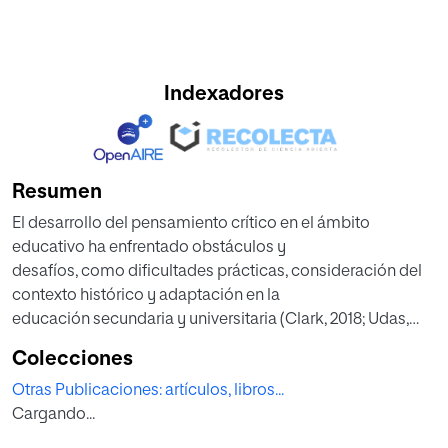
Indexadores
Resumen
El desarrollo del pensamiento crítico en el ámbito
educativo ha enfrentado obstáculos y
desafíos, como dificultades prácticas, consideración del
contexto histórico y adaptación en la
educación secundaria y universitaria (Clark, 2018; Udas,
1998; Uddin, 2019). En la pedagogía
Colecciones
crítica, se reconoce que los sistemas educativos pueden
Otras Publicaciones: artículos, libros...
perpetuar desigualdades sociales y el
Cargando...
dominio de ciertos grupos de poder. El objetivo principal
es fomentar la conciencia crítica y