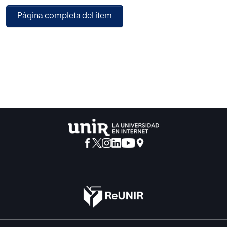
prácticas educativas y pueden limitar el desarrollo de los
Página completa del ítem
estudiantes. Asimismo, se aborda la persistencia de
programas como Brain Gym y otros, que afirman mejorar
el rendimiento cognitivo sin respaldo científico. El artículo
concluye subrayando la necesidad de abordar la
presencia de estos neuromitos en la Educación,
promoviendo la alfabetización científica entre los
docentes en cualquier nivel educativo para optimizar la
calidad del aprendizaje. Asimismo, se presenta un análisis
crítico del enfoque conocido como neuroeducación,
destacando sus limitaciones y riesgos asociados, así
como sus aportes potenciales. En este contexto, se aboga
por una aproximación rigurosa a la práctica educativa
mediante la adopción de métodos fundamentados en la
evidencia científica.