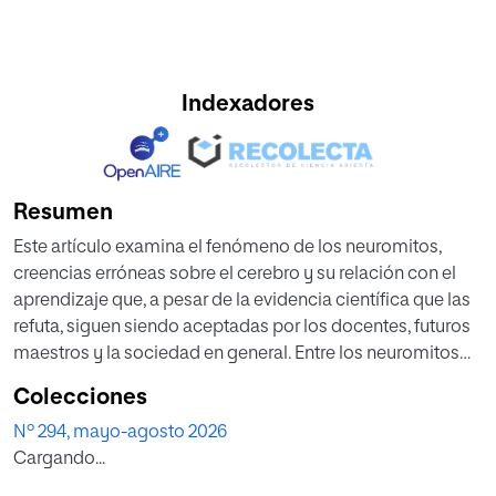
Indexadores
Resumen
Este artículo examina el fenómeno de los neuromitos,
creencias erróneas sobre el cerebro y su relación con el
aprendizaje que, a pesar de la evidencia científica que las
refuta, siguen siendo aceptadas por los docentes, futuros
maestros y la sociedad en general. Entre los neuromitos
más comunes destacan la creencia en estilos de
Colecciones
aprendizaje dominantes, la idea de que solo utilizamos el
Nº 294, mayo-agosto 2026
10 % de nuestro cerebro y la clasificación de las personas
Cargando...
según la dominancia hemisférica. Estos mitos, que
carecen de base científica, influyen negativamente en las