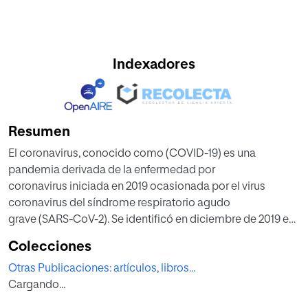
Indexadores
Resumen
El coronavirus, conocido como (COVID-19) es una
pandemia derivada de la enfermedad por
coronavirus iniciada en 2019 ocasionada por el virus
coronavirus del síndrome respiratorio agudo
grave (SARS-CoV-2). Se identificó en diciembre de 2019 en
la ciudad de Wuhan en China central,
Colecciones
al reportarse casos de un grupo de personas enfermas con
Otras Publicaciones: artículos, libros...
un tipo de neumonía desconocida. Tres
Cargando...
maeses más tarde, el 11 de marzo de 2020 la OMS
reconocieron la misma, como una pandemia