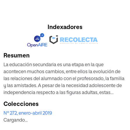
Indexadores
Resumen
La educación secundaria es una etapa en la que
acontecen muchos cambios, entre ellos la evolución de
las relaciones del alumnado con el profesorado, la familia
y las amistades. A pesar de la necesidad adolescente de
independencia respecto a las figuras adultas, estas
continúan influyendo sobre el ajuste escolar del
Colecciones
alumnado. Por ello, el apoyo social puede ser una variable
Nº 272, enero-abril 2019
contextual relevante en la implicación escolar del
Cargando...
alumnado, para poder afrontar las amenazas de fracaso y
abandono escolar. Así, los objetivos de este estudio son: