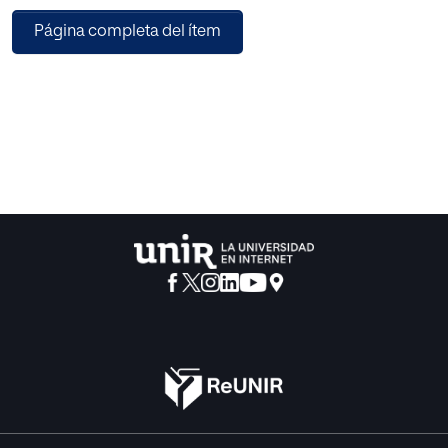
examinar la relación entre el apoyo social percibido —
Página completa del ítem
apoyo del profesorado, apoyo familiar y apoyo de
amistades— y las dimensiones de la implicación escolar
conductual, cognitiva y emocional; analizar las diferencias
en el apoyo social percibido y en la implicación escolar en
función del sexo y la edad del alumnado; y comprobar la
capacidad predictiva del apoyo social percibido sobre la
implicación escolar. En la investigación participan 1468
estudiantes de educación secundaria del País Vasco con
edades entre 12 y 17 años (M = 14.03; DT = 1.36), 51 % chicas
y 49 % chicos. Se emplean la escala de Apoyo Familiar y
de Amistades (AFA), la subescala de Apoyo de
Profesorado del instrumento (TCMS, del inglés Teacher
and Classmate Support Scale) y el Cuestionario de
Implicación Escolar (SEM, del inglés School Engagement
Measure). Se procede con análisis estadísticos de
comparación de medias t de Student, correlaciones y
regresiones. Los resultados indican relaciones positivas