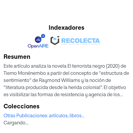
Indexadores
Resumen
Este artículo analiza la novela El terrorista negro (2020) de
Tierno Monénembo a partir del concepto de "estructura de
sentimiento" de Raymond Williams y la noción de
"literatura producida desde la herida colonial". El objetivo
es visibilizar las formas de resistencia y agencia de los
sujetos racializados en el contexto de la Segunda Guerra
Colecciones
Mundial, cuestionando la memoria oficial francesa que ha
Otras Publicaciones: artículos, libros...
silenciado la participación de combatientes africanos
Cargando...
como Addí Bâ. La obra es interpretada como una
herramienta crítica que conecta pasado y presente en la