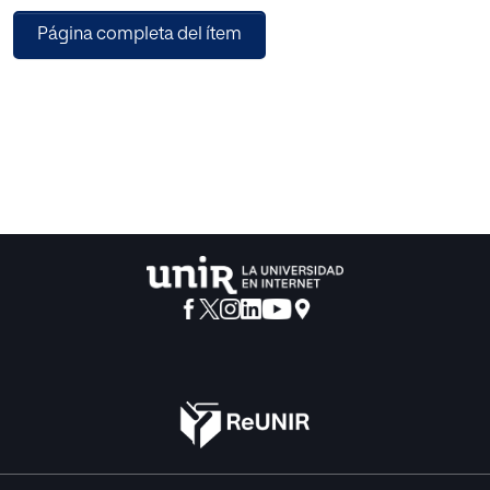
significativo en el desarrollo de las competencias,
Página completa del ítem
habilidades y actitudes de los aprendientes.
Por consiguiente, esta propuesta didáctica pretende
utilizar las herramientas tecnológicas con el fin de diseñar
un recurso educativo digital como estrategia pedagógica
que facilite la adquisición de una segunda lengua a través
de actividades interactivas que ayuden a mejorar la
enseñanza en las aulas de ELE y así el estudiante pueda
sentirse atraído y motivado por aprender una segunda
lengua como es en este caso, el español.
Para concluir, este trabajo se presenta como una ventana
abierta en el fututo para aquellas personas que quieran
acceder y utilizar algunas de las actividades descritas en
esta propuesta y asimismo puedan ser de gran ayuda en
su quehacer pedagógico.