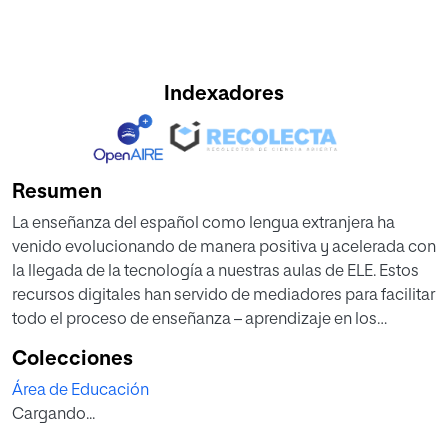
Indexadores
Resumen
La enseñanza del español como lengua extranjera ha
venido evolucionando de manera positiva y acelerada con
la llegada de la tecnología a nuestras aulas de ELE. Estos
recursos digitales han servido de mediadores para facilitar
todo el proceso de enseñanza – aprendizaje en los
estudiantes que quieren aprender o tener una
Colecciones
aproximación al uso real de la lengua en los diferentes
Área de Educación
contextos sociales de la vida cotidiana, de este modo, que
Cargando...
los avances tecnológicos se han venido adaptando a los
distintos métodos de enseñanza, logrando un cambio