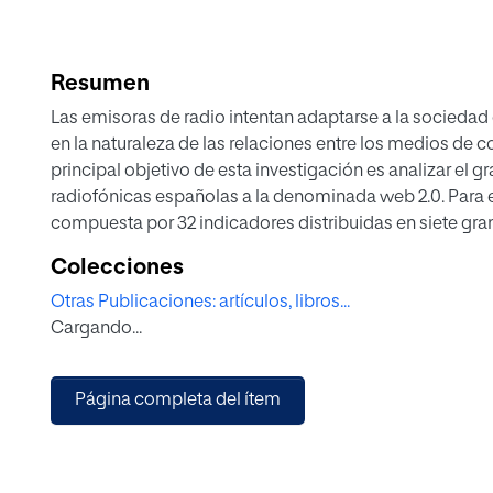
Resumen
Las emisoras de radio intentan adaptarse a la sociedad
en la naturaleza de las relaciones entre los medios de 
principal objetivo de esta investigación es analizar el 
radiofónicas españolas a la denominada web 2.0. Para e
compuesta por 32 indicadores distribuidas en siete gr
las emisoras de radio españolas se encuentran en pleno
Colecciones
empleo de blogs y otras herramientas para compartir in
Otras Publicaciones: artículos, libros...
parte del usuario son los dos parámetros en los que más 
Cargando...
posibilidad de que el usuario cree sus propios contenid
Página completa del ítem