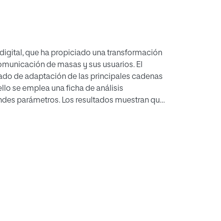
 digital, que ha propiciado una transformación
comunicación de masas y sus usuarios. El
grado de adaptación de las principales cadenas
llo se emplea una ficha de análisis
andes parámetros. Los resultados muestran que
 de proceso de adaptación a la web 2.0. El
formación, y el acceso a la información por
se ha avanzado. Por el contrario, la
os es la gran asignatura pendiente.