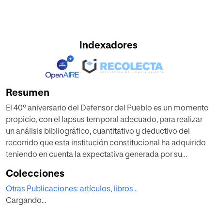
Indexadores
Resumen
El 40º aniversario del Defensor del Pueblo es un momento
propicio, con el lapsus temporal adecuado, para realizar
un análisis bibliográfico, cuantitativo y deductivo del
recorrido que esta institución constitucional ha adquirido
teniendo en cuenta la expectativa generada por su
morfología y funcionalidad. En este estudio partimos de la
Colecciones
excesiva declaratividad y de la ausencia de fuerza que
Otras Publicaciones: artículos, libros...
adquieren sus pronunciamientos, al ser una “magistratura
Cargando...
de opinión”, frente a las quejas que recibe de la ciudadanía,
convirtiéndose en un mero instrumento de refuerzo de