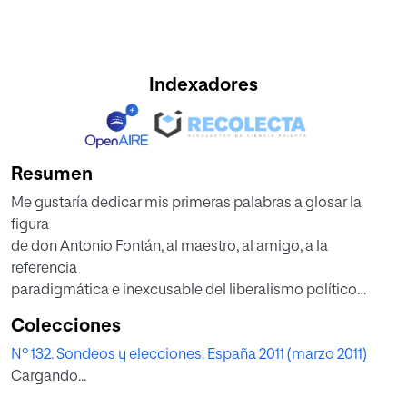
Indexadores
Resumen
Me gustaría dedicar mis primeras palabras a glosar la
figura
de don Antonio Fontán, al maestro, al amigo, a la
referencia
paradigmática e inexcusable del liberalismo político
español en gran parte de la segunda mitad del siglo XX.
Colecciones
La influencia de don Antonio, ha sido muy relevante, tanto
Nº 132. Sondeos y elecciones. España 2011 (marzo 2011)
en la vida pública de nuestro país, en el ámbito de las
Cargando...
ideas y los grupos liberales y, muy especialmente, entre
los