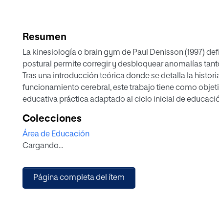
Resumen
La kinesiología o brain gym de Paul Denisson (1997) defi
postural permite corregir y desbloquear anomalías tan
Tras una introducción teórica donde se detalla la histor
funcionamiento cerebral, este trabajo tiene como objet
educativa práctica adaptado al ciclo inicial de educac
segundo. Dado que el programa tiene poco impacto en e
Colecciones
alcanzar el objetivo está estructurada a lo largo de los 
Área de Educación
semanales.
Cargando...
Los resultados esperados serían que aquellos participa
un modo más efectivo el esquema corporal, apreciando
aumentando las capacidades cognitivas tales como la 
Página completa del ítem
tendrían un impacto en su rendimiento escolar y en su