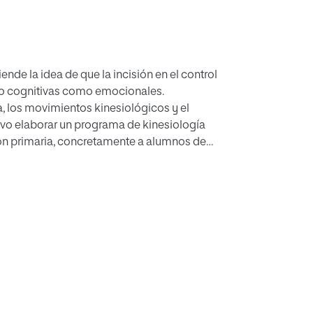
ende la idea de que la incisión en el control
to cognitivas como emocionales.
ia, los movimientos kinesiológicos y el
ivo elaborar un programa de kinesiología
ión primaria, concretamente a alumnos de
l horario escolar, la metodología para
tres trimestres e incluye autoevaluaciones
ntes del proyecto kinesiológico integraran de
 mejoras el desarrollo psicomotor y
atención y la memoria. Estos cambios
 autoconcepto.