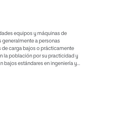
iudades equipos y máquinas de
adas generalmente a personas
s de carga bajos o prácticamente
n la población por su practicidad y
n bajos estándares en ingeniería y
quipos destinados a proporcionar un
en la hipertrofia de los grupos
 de los diseños existentes, se hace
tos como la funcionalidad, estética y
ios realizados. Finalmente, el
ntes ejercicios que cubren la mayoría
as.