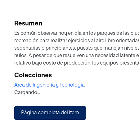
Resumen
Es común observar hoy en día en los parques de las c
recreación para realizar ejercicios al aire libre orient
sedentarias o principiantes, puesto que manejan nivele
nulos. A pesar de que resuelven una necesidad latente e
relativo bajo costo de producción, los equipos presenta
ergonomía. Este proyecto promueve el desarrollo de e
Colecciones
entrenamiento integral y completo del cuerpo, enfocado 
Área de Ingeniería y Tecnología
musculares principales. Para ello, basado en la revisión
Cargando...
una propuesta de diseño que incorpora mejoras en ámbi
capacidad de manejo de diferentes cargas en los ejercic
equipamiento diseñado permite la realización de difere
Página completa del ítem
de grupos musculares principales con solo dos máquin