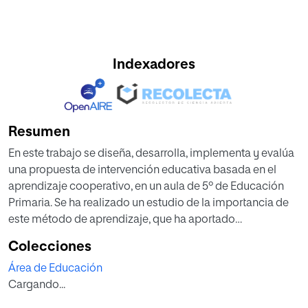
Indexadores
Resumen
En este trabajo se diseña, desarrolla, implementa y evalúa
una propuesta de intervención educativa basada en el
aprendizaje cooperativo, en un aula de 5º de Educación
Primaria. Se ha realizado un estudio de la importancia de
este método de aprendizaje, que ha aportado
conocimientos sobre sus características y se han
Colecciones
analizado los principios básicos que son necesarios para
Área de Educación
ponerlo en práctica. Se han definido y explicado diferentes
Cargando...
técnicas posibles de cooperación, y se ha elegido una de
ellas, la técnica del Rompecabezas, para su aplicación en