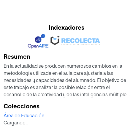
Indexadores
Resumen
En la actualidad se producen numerosos cambios en la
metodología utilizada en el aula para ajustarla a las
necesidades y capacidades del alumnado. El objetivo de
este trabajo es analizar la posible relación entre el
desarrollo de la creatividad y de las inteligencias múltiples
en un grupo de niños de 2º ciclo de educación infantil y
Colecciones
comparar el rendimiento en dichas variables en dos
Área de Educación
grupos de niños que utilizan metodologías distintas:
Cargando...
innovadora vs. tradicional.
En este estudio participaron 60 niños de edades