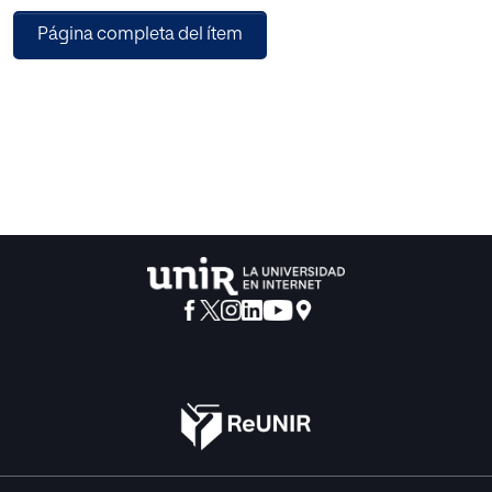
comprendidas entre los 3 y los 6 años y sus tutores, que
Página completa del ítem
han respondido al cuestionario de creatividad para
preescolares (Tuttle, 1980) y al cuestionario de
inteligencias múltiples en educación infantil y primaria
(Armstrong, 2001).
Se utilizó un diseño no experimental descriptivo y
correlacional para analizar la relación existente entre las
variables creatividad e inteligencias múltiples. A su vez se
realizó un estudio comparativo para analizar la diferencia
en el rendimiento de estas variables entre los niños que
utilizaban metodologías distintas en el aula.
Los resultados de esta investigación indican una
correlación moderada y positiva entre la creatividad y la
inteligencia espacial, y una correlación positiva y baja
entre la creatividad y las inteligencias naturalista,
interpersonal, musical e intrapersonal. Además, los
alumnos que utilizan una metodología innovadora en el
aula muestran un mejor rendimiento en la creatividad e