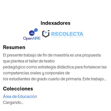
Indexadores
Resumen
El presente trabajo de fin de maestría es una propuesta
que plantea el taller de teatro
pedagógico como estrategia didáctica para fortalecer las
competencias orales y corporales de
los estudiantes de grado cuarto de primaria. Este trabajo
se plantea desde el ámbito de la
Colecciones
didáctica de la lengua y la literatura infantil, a razón de que
Área de Educación
el teatro es uno de los géneros
Cargando...
literarios, además, usa las competencias oral y corporal
para su representación. La presente