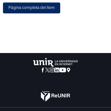
estrategia didáctica orientaría al docente para la
Página completa del ítem
planeación de actividades pedagógicas y
ejercicios dramáticos que favorecen el fortalecimiento de
estas competencias, oral y corporal,
porque estas influyen en el proceso de comunicación
tanto verbal como no verbal. Para la
planeación de la propuesta se tiene presente una
metodología de acción participación con un
enfoque descriptivo en el que se caracteriza la población,
se identifican sus debilidades y se
actuaría para la solución de la situación.