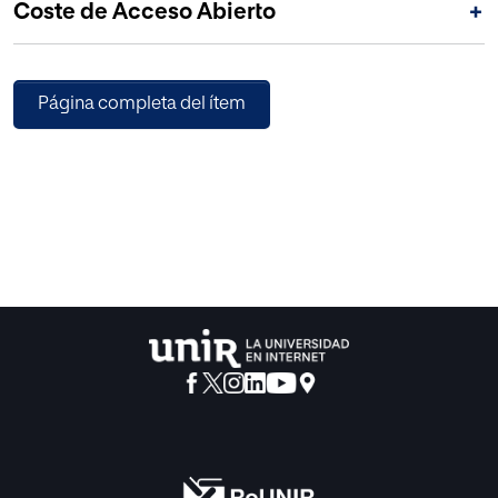
Coste de Acceso Abierto
+
videojuegos bajo este enfoque.
Página completa del ítem