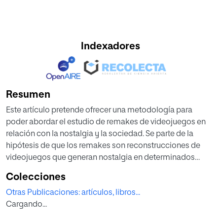
Indexadores
Resumen
Este artículo pretende ofrecer una metodología para
poder abordar el estudio de remakes de videojuegos en
relación con la nostalgia y la sociedad. Se parte de la
hipótesis de que los remakes son reconstrucciones de
videojuegos que generan nostalgia en determinados
públicos y grupos sociales, y que uno de los principales
Colecciones
motivos para realizarlos es para satisfacerla. Por lo tanto,
Otras Publicaciones: artículos, libros...
son rehechos a la medida suavizando el dolor “algia” del
Cargando...
regreso “nostos”. Se analizará esta cuestión y se ofrecerá
una metodología para analizar los remakes de