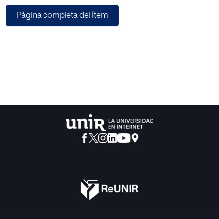
Seguidamente, nos adentraremos en los diferentes
Página completa del ítem
métodos de selección existentes, diferenciando de un
lado, la contratación de bienes y obras y, de otro, los
servicios de consultoría.
Por último, abordaremos desde un punto de vista práctico,
el plan de contratación o procurement plan, cuyo
conocimiento e interpretación resulta fundamental para
todas las partes implicadas en un proyecto.