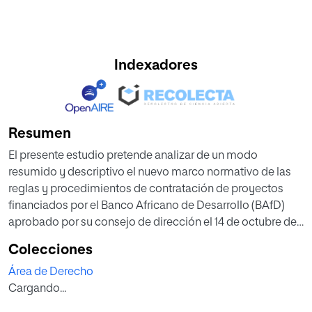
Indexadores
Resumen
El presente estudio pretende analizar de un modo
resumido y descriptivo el nuevo marco normativo de las
reglas y procedimientos de contratación de proyectos
financiados por el Banco Africano de Desarrollo (BAfD)
aprobado por su consejo de dirección el 14 de octubre de
2015 y vigente desde el 1 de enero de 2016.
Colecciones
Teniendo en consideración la actual situación económica,
Área de Derecho
abordaremos a modo de introducción, la creciente
Cargando...
importancia de los organismos multilaterales
internacionales en la financiación de proyectos.