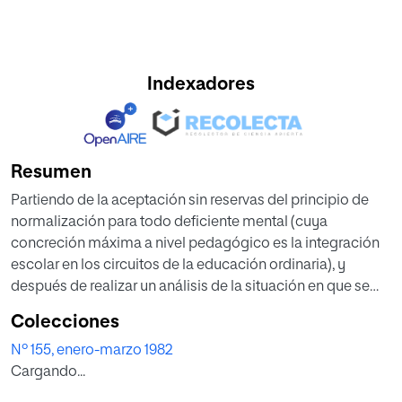
Indexadores
Resumen
Partiendo de la aceptación sin reservas del principio de
normalización para todo deficiente mental (cuya
concreción máxima a nivel pedagógico es la integración
escolar en los circuitos de la educación ordinaria), y
después de realizar un análisis de la situación en que se
encuentra la formación del profesor de Educación
Colecciones
Especial en los Países de la CE.E., se ofrece una alternativa
Nº 155, enero-marzo 1982
para nuestro país. En dicha alternativa se contempla una
Cargando...
formación básica curricular en Educación Especial para
todo el profesorado de E.G.B. y otra formación