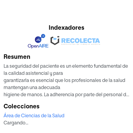
Indexadores
Resumen
La seguridad del paciente es un elemento fundamental de
la calidad asistencial y para
garantizarla es esencial que los profesionales de la salud
mantengan una adecuada
higiene de manos. La adherencia por parte del personal de
enfermería repercute
Colecciones
positivamente en la salud de los pacientes, pues previene
Área de Ciencias de la Salud
la transmisión de los agentes
Cargando...
infecciosos y evita la propagación de microorganismos.
El presente proyecto propone elaborar un plan estratégico