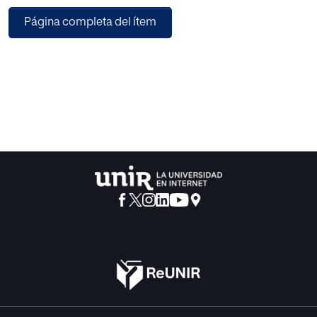
para mejorar la adherencia
Página completa del ítem
de la higiene de manos del personal de enfermería en el
Servicio de Hospitalización de
la Clínica Norte S.A. del Dpto. de Santander en Colombia.
Mediante la identificación de
los factores predisponentes para la no adhesión del
lavado de manos, empleando la
observación directa de los momentos de omisión de la
realización de la técnica correcta,
se aplicará un plan para mejorar la calidad de atención del
personal de enfermería en el
Servicio de Hospitalización al paciente.