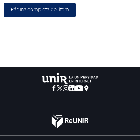
En el segundo bloque se lleva a cabo, mediante la
Página completa del ítem
elaboración de un cuestionario y de entrevistas en
profundidad, una investigación que procura indagar sobre
la experiencia personal de las familias que han realizado
un programa de coparentalidad, y se desarrolla también
un análisis comparativo frente a las que no lo han hecho.
Como conclusión, se constatan claros beneficios y
ventajas en las parejas que participaron en dicho
programa, lo que coincide con las investigaciones y
evaluaciones existentes a nivel internacional.