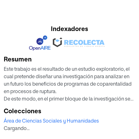
Indexadores
Resumen
Este trabajo es el resultado de un estudio exploratorio, el
cual pretende diseñar una investigación para analizar en
un futuro los beneficios de programas de coparentalidad
en procesos de ruptura.
De este modo, en el primer bloque de la investigación se
indaga sobre los incrementos de las rupturas en España en
Colecciones
los últimos años, sobre las repercusiones que éstas
Área de Ciencias Sociales y Humanidades
pueden tener en los niños, y se profundiza en los
Cargando...
programas de coparentalidad como apoyo a los
miembros de la familia en este tipo de procesos.