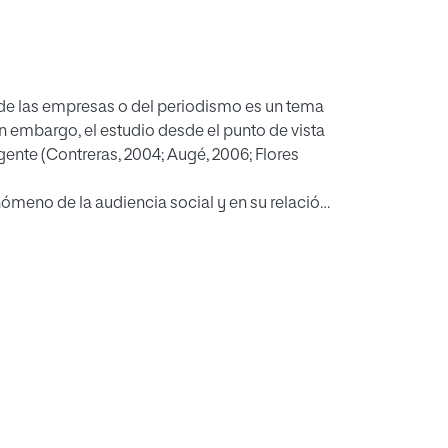
a de las empresas o del periodismo es un tema
in embargo, el estudio desde el punto de vista
gente (Contreras, 2004; Augé, 2006; Flores
enómeno de la audiencia social y en su relación
icos. Como objetivos secundarios se busca
 que han resultado más exitosas. Como
ta un marco teórico que ofrece un punto de
en fuentes primarias. Para ello se ha
ipales y más recientes investigaciones