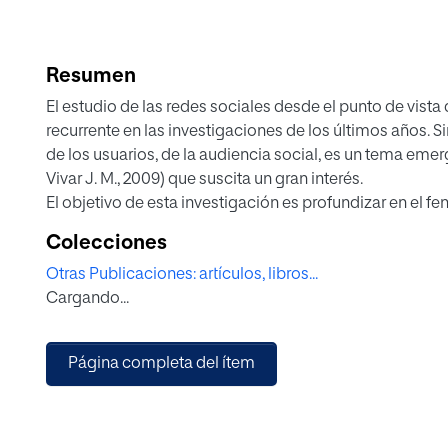
Resumen
El estudio de las redes sociales desde el punto de vist
recurrente en las investigaciones de los últimos años. S
de los usuarios, de la audiencia social, es un tema emer
Vivar J. M., 2009) que suscita un gran interés.
El objetivo de esta investigación es profundizar en el f
con la formación de la opinión pública en temas polít
Colecciones
describir aquellas prácticas de comunicación política
Otras Publicaciones: artículos, libros...
resultado de este estudio de fuentes secundarias resul
Cargando...
partida sólido para posteriores investigaciones basadas 
efectuado un estudio de gabinete que incluye las princ
publicadas en el entorno académico.
Página completa del ítem