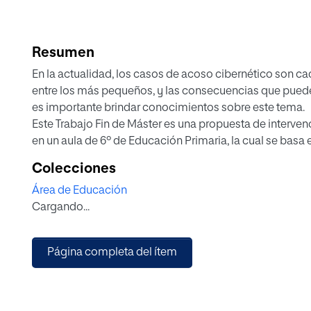
Resumen
En la actualidad, los casos de acoso cibernético son 
entre los más pequeños, y las consecuencias que pueden
es importante brindar conocimientos sobre este tema.
Este Trabajo Fin de Máster es una propuesta de interven
en un aula de 6º de Educación Primaria, la cual se basa e
que existen, sus consecuencias y factores, y otros prog
Colecciones
cabo en el tiempo. Asimismo, se ha diseñado una inter
Área de Educación
diferentes actividades en las que enfatiza una metodologí
Cargando...
participan los estudiantes, el docente y las familias.
Para finalizar, la propuesta persigue prevenir el ciberac
la reflexión, como el debate o juegos de rol, hábitos de
Página completa del ítem
de los riesgos de las nuevas tecnologías.