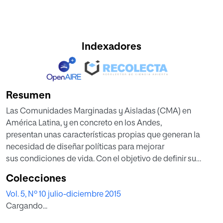
Indexadores
Resumen
Las Comunidades Marginadas y Aisladas (CMA) en
América Latina, y en concreto en los Andes,
presentan unas características propias que generan la
necesidad de diseñar políticas para mejorar
sus condiciones de vida. Con el objetivo de definir su
situación, en este artículo apoyado en
Colecciones
fuentes de información primarias y secundarias, se
Vol. 5, Nº 10 julio-diciembre 2015
definen y cuantifican las CMA andinas en los
Cargando...
tres países. A continuación se presentan datos
sociodemográficos fundamentales comparados