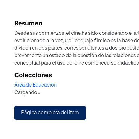
Resumen
Desde sus comienzos, el cine ha sido considerado el ar
evolucionado a la vez, y el lenguaje fílmico es la base d
dividen en dos partes, correspondientes a dos propósitos
brevemente un estado de la cuestión de las relaciones ent
conceptual para el uso del cine como recurso didáctico. 
del periodo de prácticas del Máster en Educación Secun
Colecciones
que se pueden utilizar para la materia de Historia del
Área de Educación
Los análisis tienen en cuenta la contribución al aprendiz
Cargando...
competencias básicas. Se quiere así contribuir a la elab
didácticos audiovisuales. Como propuesta didáctica, se
seleccionadas de las películas, aunque requieren mayor
Página completa del ítem
centran la atención del alumnado en los aspectos de la p
una solución a la dificultad de incluir una proyección 
se invita a proseguir la tarea de revisión de materiale
utilizar en el aula.