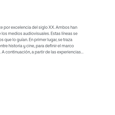
te por excelencia del siglo XX. Ambos han
e los medios audiovisuales. Estas líneas se
 que lo guían. En primer lugar, se traza
re historia y cine, para definir el marco
A continuación, a partir de las experiencias
daria, se presentan cinco películas recientes
 Mundo Contemporáneo de 1º de Bachillerato.
aje de contenidos y al desarrollo de las
oración y actualización de los recursos
 invita a la proyección de secuencias
 trabajo preparatorio del docente, porque
elícula más relevantes para la Historia y son
completa en la programación anual. Finalmente,
s cinematográficos recientes que se puedan