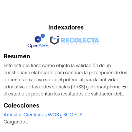
Indexadores
Resumen
Este estudio tiene como objeto la validación de un
cuestionario elaborado para conocer la percepción de los
docentes en activo sobre el potencial para la actividad
educativa de las redes sociales (RRSS) y el smartphone. En
el estudio se presentan los resultados de validación del
Cuestionario de Utilidad de las Redes Sociales y el
Colecciones
Smartphone para la Acción Educativa (CURSAE). La
Artículos Científicos WOS y SCOPUS
muestra de validación comprende 2.659 profesores de
Cargando...
toda España de niveles educativos no universitarios. Los
resultados indican que es una herramienta fiable para