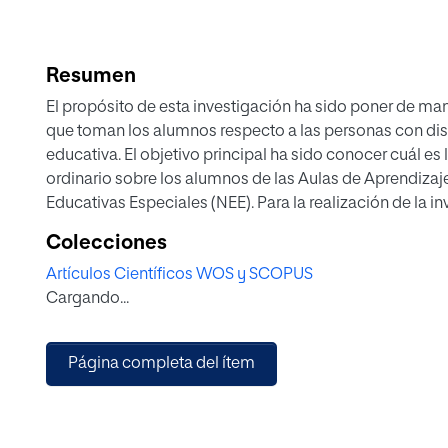
Resumen
El propósito de esta investigación ha sido poner de mani
que toman los alumnos respecto a las personas con dis
educativa. El objetivo principal ha sido conocer cuál e
ordinario sobre los alumnos de las Aulas de Aprendizaj
Educativas Especiales (NEE). Para la realización de la i
61 alumnos de 3º curso de Educación Secundaria y se h
Colecciones
que consta de diferentes preguntas con respuesta tipo L
Artículos Científicos WOS y SCOPUS
resultados reflejan que hay falta de conocimiento con r
Cargando...
de las AAT y que una intención por parte de la mayoría
hablar con ellos para favorecer su integración. Por ello, 
importancia de establecer planes de integración orient
Página completa del ítem
desde etapas más tempranas.