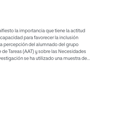
fiesto la importancia que tiene la actitud
capacidad para favorecer la inclusión
s la percepción del alumnado del grupo
e de Tareas (AAT) y sobre las Necesidades
nvestigación se ha utilizado una muestra de
a utilizado un instrumento autoelaborado
ikert, así como una pregunta abierta. Los
especto a las características de los alumnos
 de los alumnos de pasar más tiempo y
este trabajo pretende resaltar la
ados al modelo de la inclusión educativa