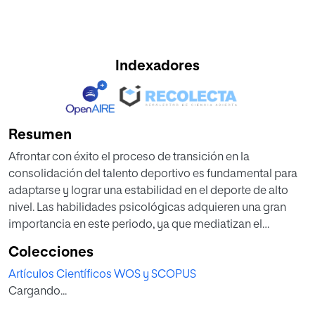
Indexadores
Resumen
Afrontar con éxito el proceso de transición en la
consolidación del talento deportivo es fundamental para
adaptarse y lograr una estabilidad en el deporte de alto
nivel. Las habilidades psicológicas adquieren una gran
importancia en este periodo, ya que mediatizan el
rendimiento deportivo. El objetivo de esta investigación ha
Colecciones
sido analizar las habilidades psicológicas de los
Artículos Científicos WOS y SCOPUS
deportistas promesas y talentos guipuzcoanos. La
Cargando...
muestra estuvo compuesta por la totalidad de los 146
deportistas integrantes del programa de Desarrollo del