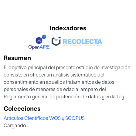
Indexadores
Resumen
El objetivo principal del presente estudio de investigación
consiste en ofrecer un análisis sistemático del
consentimiento en aquellos tratamientos de datos
personales de menores de edad al amparo del
Reglamento general de protección de datos y en la Ley
Orgánica de Protección de Datos Personales y de
Colecciones
Garantía de Derechos Digitales. En concreto, además de
Artículos Científicos WOS y SCOPUS
profundizar en el consentimiento como base jurídica
Cargando...
fundamental, se diseccionan los contornos esenciales de
la firma electrónica como instrumento más idóneo para