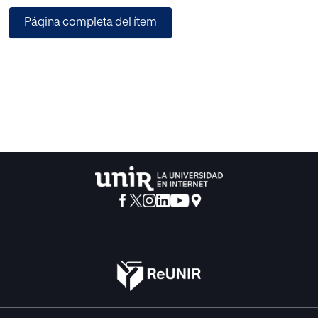
persona operando al agente con un equipo de realidad
Página completa del ítem
virtual. Estos datos se han usado
en los entrenamientos de aprendizaje por imitación. Los
entrenamientos del agente se
han realizado en Python, tanto para el aprendizaje por
imitación como para el aprendizaje
por refuerzo, utilizando redes neuronales convolucionales
que otorgan visión artificial al
agente. Todos los modelos se han creado y entrenado
utilizando la librería Pytorch.