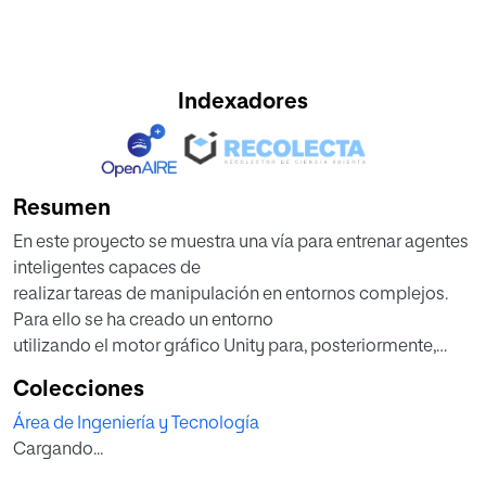
Indexadores
Resumen
En este proyecto se muestra una vía para entrenar agentes
inteligentes capaces de
realizar tareas de manipulación en entornos complejos.
Para ello se ha creado un entorno
utilizando el motor gráfico Unity para, posteriormente,
exportarlo y poder utilizarlo en un
Colecciones
script (código) de Python donde aplicar algoritmos de
Área de Ingeniería y Tecnología
aprendizaje por refuerzo. También
Cargando...
se ha utilizado un entorno similar para obtener datos de las
trayectorias realizadas por una