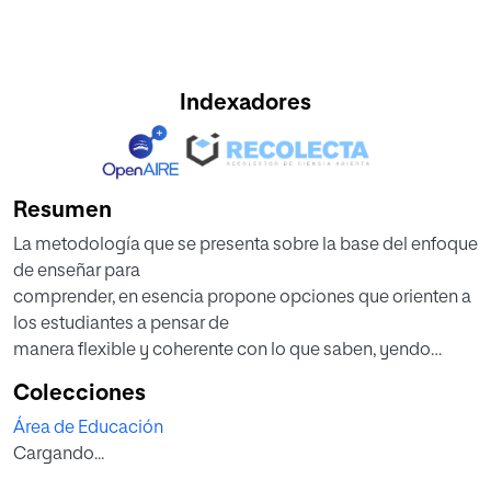
Indexadores
Resumen
La metodología que se presenta sobre la base del enfoque
de enseñar para
comprender, en esencia propone opciones que orienten a
los estudiantes a pensar de
manera flexible y coherente con lo que saben, yendo
mucho más allá de la educación
Colecciones
tradicional que principaliza la memorización y la
Área de Educación
repetición de esquemas rutinarios.
Cargando...
Esta forma de enseñar nace de las propuestas
constructivistas de la educación, se