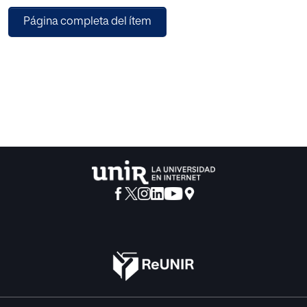
podría decir que son alcances realizados de las
Página completa del ítem
argumentaciones epistemológicas de
Piaget, Vigotsky, Bruner entre otros connotados
pedagogos y pensadores.
Más allá de los esquemas rutinarios, enseñar para
comprender propone el desarrollo
de comprensiones profundas, para lo cual desarrollaría un
pensamiento complejo,
cuyo objetivo es que los estudiantes puedan resolver
problemas cotidianos y de vida,
para que puedan crear nuevos conocimientos.
La orientación de enseñar para comprender, parte de
concebir que los seres humanos
de manera general y los estudiantes en particular tienen
algunas comprensiones
correctas, de lo que los adultos ya entienden, lógicamente
entrelazada con los criterios
que tiene su entorno social, a la escuela le corresponde