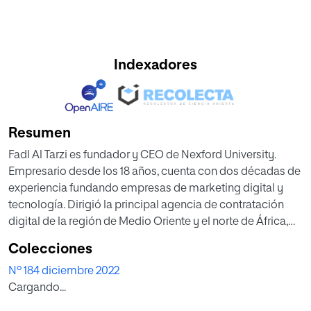
Indexadores
Resumen
Fadl Al Tarzi es fundador y CEO de Nexford University.
Empresario desde los 18 años, cuenta con dos décadas de
experiencia fundando empresas de marketing digital y
tecnología. Dirigió la principal agencia de contratación
digital de la región de Medio Oriente y el norte de África,
entre cuyos clientes se encontraban desde el
Colecciones
Departamento de Estado de EE.UU., hasta diversas
Nº 184 diciembre 2022
organizaciones internacionales. Asequible y relevante, así
Cargando...
quería ser —y así es— el formato disruptivo de Nexford
University. El centro imparte educación cien por cien en