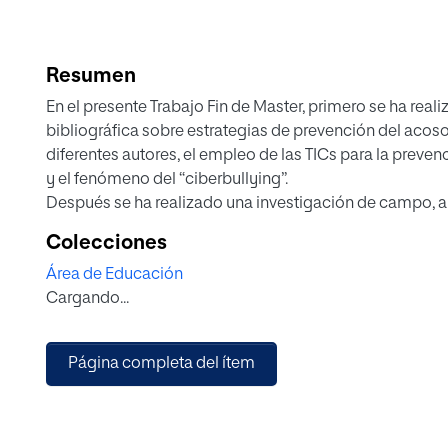
Resumen
En el presente Trabajo Fin de Master, primero se ha real
bibliográfica sobre estrategias de prevención del acos
diferentes autores, el empleo de las TICs para la preven
y el fenómeno del “ciberbullying”.
Después se ha realizado una investigación de campo, a
elaborado a partir de cuestionarios estándares a 78 al
Colecciones
Educación Secundaria de dos centros escolares de Bizka
Área de Educación
se ha recabado información sobre la frecuencia y tipol
Cargando...
se dan en los centros escolares, el empleo en los centro
académico, el empleo de estas mismas herramientas pa
prevención de la violencia y la predisposición de alum
Página completa del ítem
emplear dichas herramientas en la prevención del acoso
Finalmente se ha realizado una propuesta práctica par
herramienta en estrategias de prevención del acoso esc