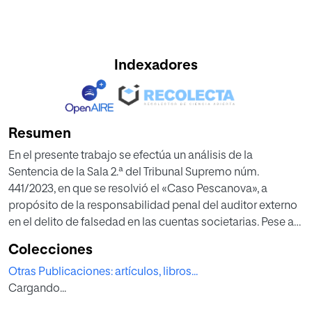
Indexadores
Resumen
En el presente trabajo se efectúa un análisis de la
Sentencia de la Sala 2.ª del Tribunal Supremo núm.
441/2023, en que se resolvió el «Caso Pescanova», a
propósito de la responsabilidad penal del auditor externo
en el delito de falsedad en las cuentas societarias. Pese a
que la Sala de lo Penal de la Audiencia Nacional había
Colecciones
condenado al auditor, el Alto Tribunal le absuelve sobre la
Otras Publicaciones: artículos, libros...
base de que la resolución recurrida no detalla ni precisa,
Cargando...
en los hechos probados, la comisión dolosa del delito.
Tras destacar los principales aspectos de ambas